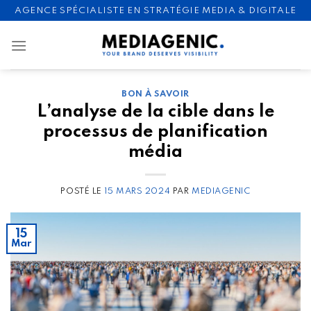
Skip
AGENCE SPÉCIALISTE EN STRATÉGIE MEDIA & DIGITALE
to
content
BON À SAVOIR
L’analyse de la cible dans le
processus de planification
média
POSTÉ LE
15 MARS 2024
PAR
MEDIAGENIC
15
Mar