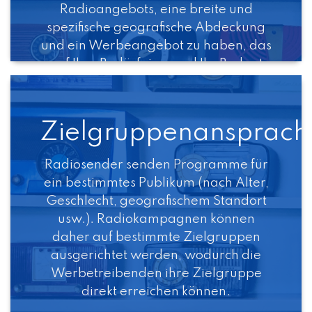
Radioangebots, eine breite und
spezifische geografische Abdeckung
und ein Werbeangebot zu haben, das
auf Ihre Bedürfnisse und Ihr Budget
zugeschnitten ist. Ob auf nationaler,
regionaler oder lokaler Ebene,
Radiowerbung ist für Ihre Marke wie
Zielgruppenansprach
geschaffen.
Radiosender senden Programme für
ein bestimmtes Publikum (nach Alter,
Geschlecht, geografischem Standort
usw.). Radiokampagnen können
daher auf bestimmte Zielgruppen
ausgerichtet werden, wodurch die
Werbetreibenden ihre Zielgruppe
direkt erreichen können.