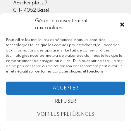
Aeschenplatz 7
CH- 4052 Basel
Gérer le consentement
aux cookies
Mitgliedschaft / Partner
Pour offrir les meilleures expériences, nous utilisons des
technologies telles que les cookies pour stocker et/ou accéder
aux informations des appareils. Le fait de consentir à ces
technologies nous permettra de traiter des données telles que le
comportement de navigation ou les ID uniques sur ce site. Le fait
de ne pas consentir ou de retirer son consentement peut avoir un
effet négatif sur certaines caractéristiques et fonctions.
ACCEPTER
REFUSER
VOIR LES PRÉFÉRENCES
FR
DE
IT
EN
Copyright 2026 © Mediagenic