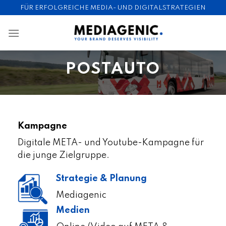
Skip
FÜR ERFOLGREICHE MEDIA- UND DIGITALSTRATEGIEN
to
content
POSTAUTO
Kampagne
Digitale META- und Youtube-Kampagne für
die junge Zielgruppe.
Strategie & Planung
Mediagenic
Medien