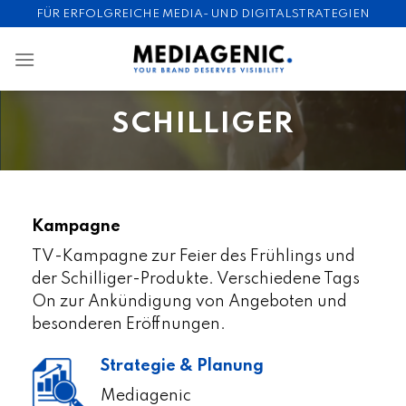
Skip
FÜR ERFOLGREICHE MEDIA- UND DIGITALSTRATEGIEN
to
content
SCHILLIGER
Kampagne
TV-Kampagne zur Feier des Frühlings und
der Schilliger-Produkte. Verschiedene Tags
On zur Ankündigung von Angeboten und
besonderen Eröffnungen.
Strategie & Planung
Mediagenic