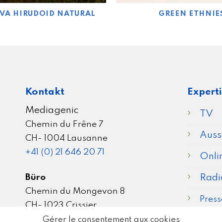
VA HIRUDOID NATURAL
GREEN ETHNIE
Kontakt
Experti
Mediagenic
TV
Chemin du Frêne 7
Aus
CH- 1004 Lausanne
+41 (0) 21 646 20 71
Onli
Büro
Radi
Chemin du Mongevon 8
Press
CH- 1023 Crissier
Kino
Gérer le consentement aux cookies