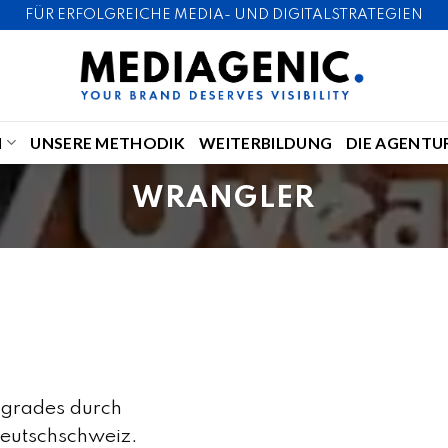
FÜR ERFOLGREICHE MEDIA- UND DIGITALSTRATEGIEN
N
UNSERE METHODIK
WEITERBILDUNG
DIE AGENTU
WRANGLER
sgrades durch
eutschschweiz.