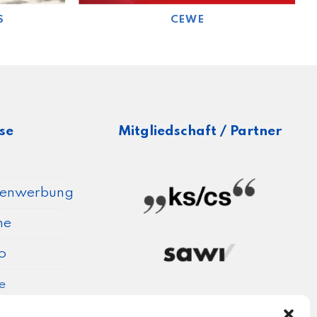
S
CEWE
se
Mitgliedschaft / Partner
senwerbung
ne
o
e