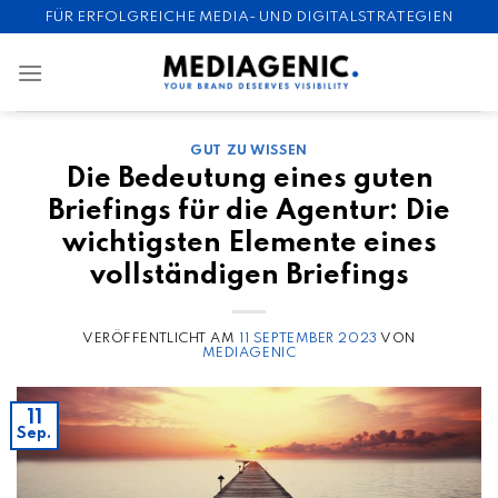
Skip
FÜR ERFOLGREICHE MEDIA- UND DIGITALSTRATEGIEN
to
content
GUT ZU WISSEN
Die Bedeutung eines guten
Briefings für die Agentur: Die
wichtigsten Elemente eines
vollständigen Briefings
VERÖFFENTLICHT AM
11 SEPTEMBER 2023
VON
MEDIAGENIC
11
Sep.